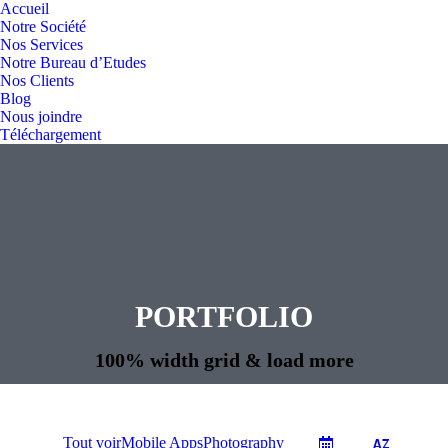
Accueil
Notre Société
Nos Services
Notre Bureau d’Etudes
Nos Clients
Blog
Nous joindre
Téléchargement
PORTFOLIO
Vous êtes ici :
100% width grid & load more
Tout voir
Mobile Apps
Photography