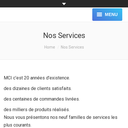
MENU
ACCUEIL
Nos Services
NOTRE SOCIÉTÉ
You are here:
Home
Nos Services
NOS SERVICES
NOS CLIENTS
MCI c’est 20 années d’existence.
BLOG
des dizaines de clients satisfaits.
NOUS JOINDRE
des centaines de commandes livrées.
TÉLÉCHARGEMENT
des milliers de produits réalisés.
Nous vous présentons nos neuf familles de services les
plus courants.