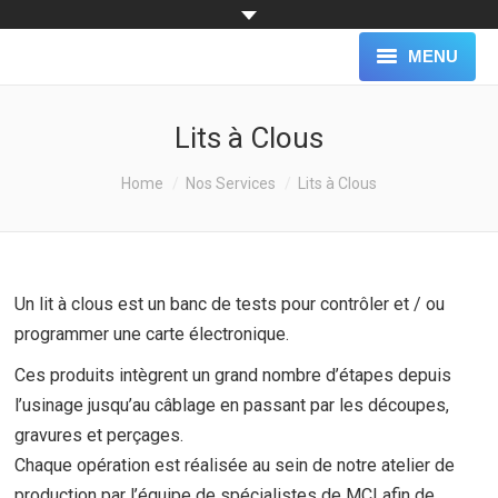
MENU
ACCUEIL
Lits à Clous
NOTRE SOCIÉTÉ
You are here:
Home
Nos Services
Lits à Clous
NOS SERVICES
NOS CLIENTS
Un lit à clous est un banc de tests pour contrôler et / ou
BLOG
programmer une carte électronique.
NOUS JOINDRE
Ces produits intègrent un grand nombre d’étapes depuis
l’usinage jusqu’au câblage en passant par les découpes,
TÉLÉCHARGEMENT
gravures et perçages.
Chaque opération est réalisée au sein de notre atelier de
production par l’équipe de spécialistes de MCI afin de