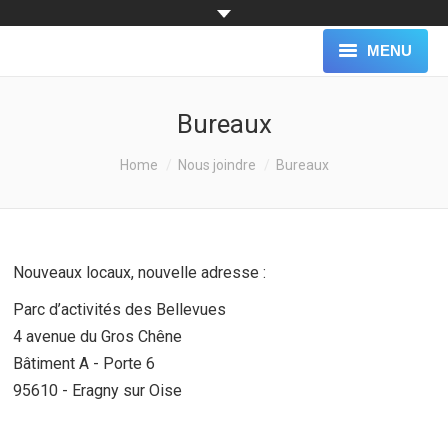
MENU
ACCUEIL
Bureaux
NOTRE SOCIÉTÉ
You are here:
Home
Nous joindre
Bureaux
NOS SERVICES
NOS CLIENTS
Nouveaux locaux, nouvelle adresse :
BLOG
Parc d’activités des Bellevues
NOUS JOINDRE
4 avenue du Gros Chêne
Bâtiment A - Porte 6
TÉLÉCHARGEMENT
95610 - Eragny sur Oise