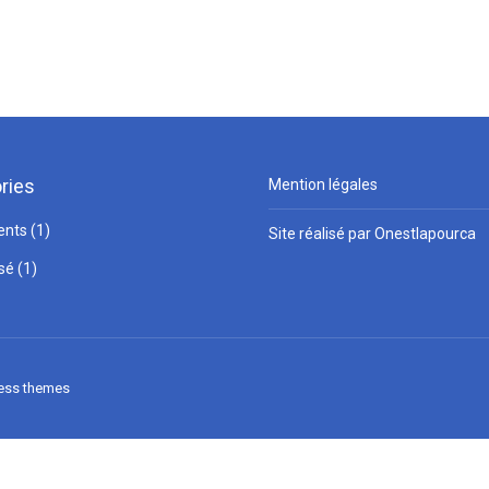
ries
Mention légales
ents
(1)
Site réalisé par Onestlapourca
sé
(1)
ess themes