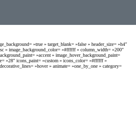
age_background= »true » target_blank= »false » header_size= »h4″
esc » image_background_color= »#ffffff » column_width= »200″
ckground_paint= »accent » image_hover_background_paint=
= »28″ icons_paint= »custom » icons_color= »#ffffff »
decorative_lines= »hover » animate= »one_by_one » category=