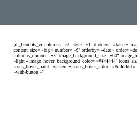
[dt_benefits_vc columns= »2″ style= »1″ dividers= »false » im
content_size= »big » number= »6″ orderby= »date » order= »d
columns_number= »3″ image_background_size= »60″ image_ba
»light » image_hover_background_color= »#444444″ icons_size
icons_hover_paint= »accent » icons_hover_color= »#dddddd » 
»with-button »]