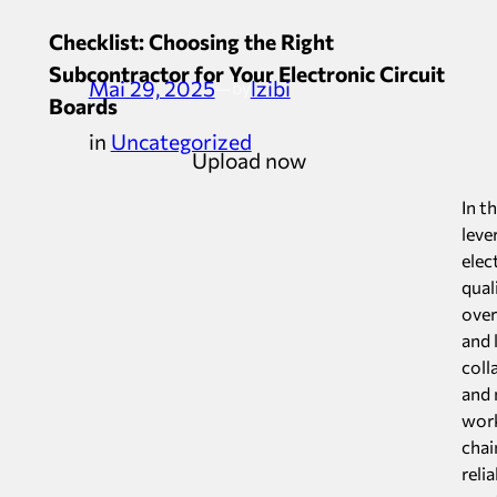
Checklist: Choosing the Right
Subcontractor for Your Electronic Circuit
Mai 29, 2025
—
lzibi
by
Boards
in
Uncategorized
Upload now
In t
leve
elec
qual
over
and 
coll
and 
work
chai
reli