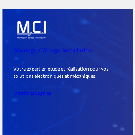
Recevoir les nouvelles
publications par e-mail
Montage, Câblage, Installation
Immédiatement
Quotidiennement
M’envoyer les nouveaux
Hebdomadairement
commentaires par e-mail
Votre expert en étude et réalisation pour vos
solutions électroniques et mécaniques.
Enregistrer mon nom, mon
e-mail et mon site Web
Mentions Légales
dans le navigateur pour
mon prochain
commentaire.