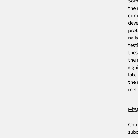
Some
thei
comp
deve
prot
nail
test
thes
thei
sign
late
thei
met
Electroni
Choo
subc