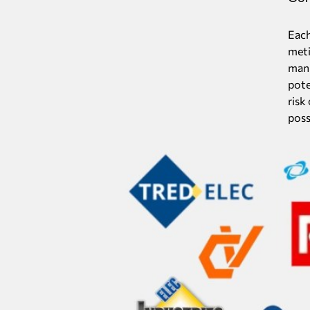
Each
meti
manu
pote
risk
poss