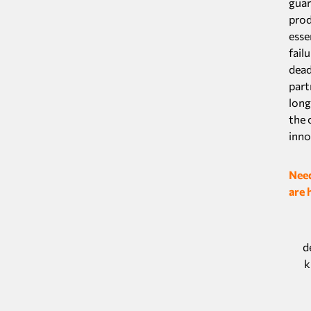
guar
prod
esse
fail
dead
part
long
the 
inno
Need
are 
d
k