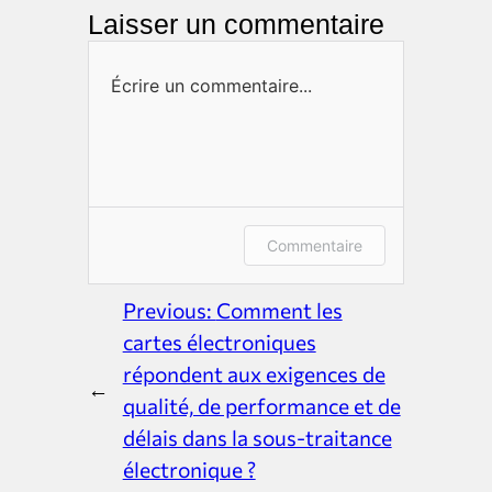
Laisser un commentaire
Écrire un commentaire...
Connectez-vous ou indiquez
Commentaire
votre nom et votre adresse e-
mail pour laisser un
Previous:
Comment les
commentaire.
cartes électroniques
répondent aux exigences de
←
qualité, de performance et de
délais dans la sous-traitance
électronique ?