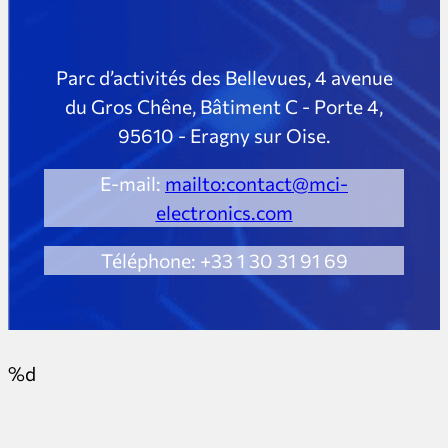
Parc d’activités des Bellevues, 4 avenue
du Gros Chêne, Bâtiment C - Porte 4,
95610 - Eragny sur Oise.
E-mail:
mailto:
contact@mci-
electronics.com
Téléphone: +33 1 30 31 91 69
%d