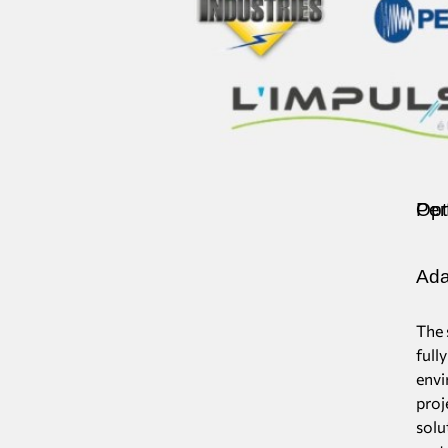
Perform
Ada
The 
full
envi
proje
solu